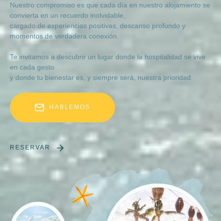
Nuestro compromiso es que cada día en nuestro alojamiento se
convierta en un recuerdo inolvidable,
cargado de experiencias positivas, descanso profundo y
momentos de verdadera conexión.
Te invitamos a descubrir un lugar donde la hospitalidad se vive
en cada gesto
y donde tu bienestar es, y siempre será, nuestra prioridad.
HABLEMOS
RESERVAR