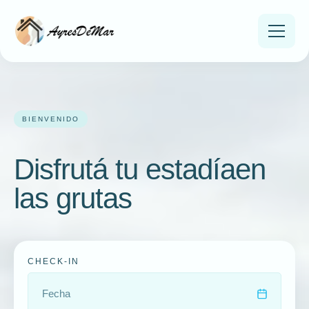
BIENVENIDO
INICIO
Disfrutá tu estadía
en
ATRACTIVOS
las grutas
FOTOS
NOSOTROS
ALOJAMIENTOS
CHECK-IN
AYUDA
CONTACTO